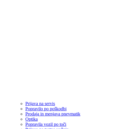
Prijava na servis
Popravilo po poškodbi
Prodaja in menjava pnevmatik
Optika
Popravila vozil po toči