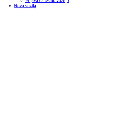
Prijava na testno vožnjo
Nova vozila